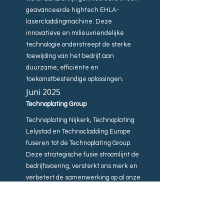
geavanceerde hightech EHLA-
lasercladdingmachine. Deze
innovatieve en milieuvriendelijke
technologie onderstreept de sterke
toewijding van het bedrijf aan
duurzame, efficiënte en
toekomstbestendige oplossingen.
Juni 2025
Technoplating Group
Technoplating Nijkerk, Technoplating
Lelystad en Technocladding Europe
fuseren tot de Technoplating Group.
Deze strategische fusie stroomlijnt de
bedrijfsvoering, versterkt ons merk en
verbetert de samenwerking op al onze
locaties. Met een voortdurende
toewijding aan kwaliteit zijn wij uw one-
stop-partner voor al uw
oppervlaktebehandelingen.