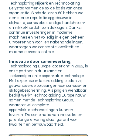
Technoplating Nijkerk en Technoplating
Lelystad vormen de solide basis van onze
organisatie. Sinds de jaren 60 hebben we
een sterke reputatie opgebouwd in
slijtvaste, corrosiebestendige hardchroom-
en nikkel-hardchroom deklagen. Dankzij
continue investeringen in moderne
machines en het volledig in eigen beheer
uitvoeren van voor- en nabehandelingen,
waarborgen we constante kwaliteit en
maximale procescontrole.
Innovatie door samenwerking
Technocladding Europe, opgericht in 2022, is
onze partner in duurzame en
toekomstgerichte oppervlaktetechnologie.
Met expertise in lasercladding bieden zij
geavanceerde oplossingen voor corrosie- en
slijtagebescherming. Als jong en wendbaar
bedrijf werkt Technocladding Europe nauw
samen met de Technoplating Group,
waardoor wij complete
oppervlaktebehandelingen kunnen
leveren. De combinatie van innovatie en
jarenlange ervaring staat garant voor
kwaliteit en betrouwbaarheid.