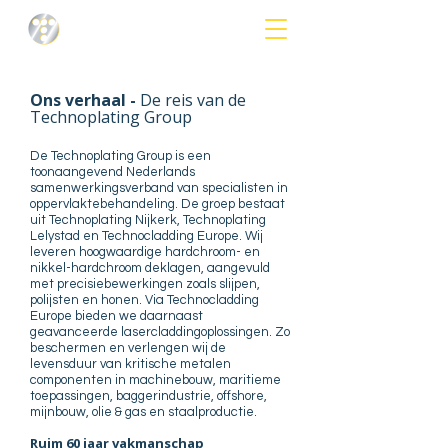
Ons verhaal -
De reis van de
Technoplating Group
De Technoplating Group is een
toonaangevend Nederlands
samenwerkingsverband van specialisten in
oppervlaktebehandeling. De groep bestaat
uit Technoplating Nijkerk, Technoplating
Lelystad en Technocladding Europe. Wij
leveren hoogwaardige hardchroom- en
nikkel-hardchroom deklagen, aangevuld
met precisiebewerkingen zoals slijpen,
polijsten en honen. Via Technocladding
Europe bieden we daarnaast
geavanceerde lasercladdingoplossingen. Zo
beschermen en verlengen wij de
levensduur van kritische metalen
componenten in machinebouw, maritieme
toepassingen, baggerindustrie, offshore,
mijnbouw, olie & gas en staalproductie.
Ruim 60 jaar vakmanschap