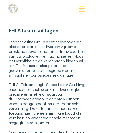
EHLA laserclad lagen
Technoplating Group biedt geavanceerde
cladlagen aan die ontworpen zijn om de
prestaties, levensduur en betrouwbaarheid
van uw producten te maximaliseren. Naast
het vernikkelen en verchromen bieden wij
ook EHLA-lasercladding aan – een
geavanceerde technologie voor dunne,
slijtvaste en corrosiebestendige lagen.
EHLA (Extreme High-Speed Laser Cladding)
onderscheidt zich door zijn uitzonderlijke
precisie en snelheid, waardoor
duurzamedeklagen in één stap kunnen
worden aangebracht zonder thermische
vervorming. Deze techniek is ideaal voor
toepassingen die een minimale laagdikte
vereisen en waar traditionele methoden
mogelijk tekortschieten.
Ons deskundige team beoordeelt zorgvuldig