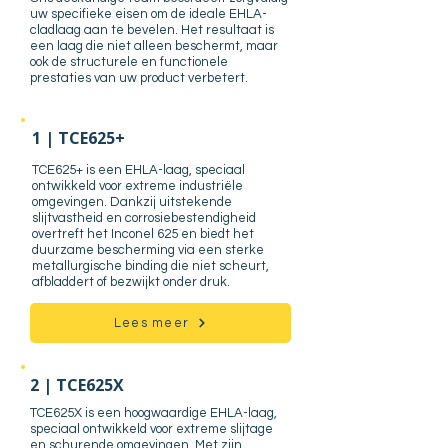
uw specifieke eisen om de ideale EHLA-
cladlaag aan te bevelen. Het resultaat is
een laag die niet alleen beschermt, maar
ook de structurele en functionele
prestaties van uw product verbetert.
1 | TCE625+
TCE625+ is een EHLA-laag, speciaal
ontwikkeld voor extreme industriële
omgevingen. Dankzij uitstekende
slijtvastheid en corrosiebestendigheid
overtreft het Inconel 625 en biedt het
duurzame bescherming via een sterke
metallurgische binding die niet scheurt,
afbladdert of bezwijkt onder druk.
Lees meer
2 | TCE625X
TCE625X is een hoogwaardige EHLA-laag,
speciaal ontwikkeld voor extreme slijtage
en schurende omgevingen. Met zijn