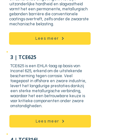
uitzonderlijke hardheid en slagvastheid
vormt het een permanente, metallurgisch
gebonden barrière die conventionele
coatings overtreft, zelfs onder de zwaarste
mechanische belasting.
Lees meer
3 | TCE625
TCE625 is een EHLA-laag op basis van
Inconel 625, erkend om de uitstekende
bescherming tegen corrosie. Veel
toegepast in offshore en zware industrie,
levert het langdurige prestaties dankzij
een sterke metallurgische verbinding,
waardoor het een betrouwbare keuze is
voor kritieke componenten onder zware
omstandigheden.
Lees meer
4 | TCE316L