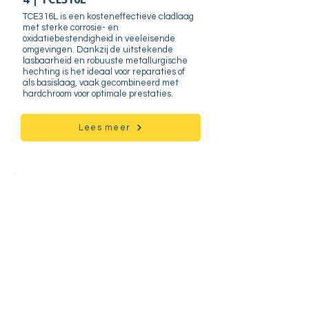
TCE316L is een kosteneffectieve cladlaag
met sterke corrosie- en
oxidatiebestendigheid in veeleisende
omgevingen. Dankzij de uitstekende
lasbaarheid en robuuste metallurgische
hechting is het ideaal voor reparaties of
als basislaag, vaak gecombineerd met
hardchroom voor optimale prestaties.
Lees meer
Hulp nodig?
Neem contact op
Galvanische informatie
Download info