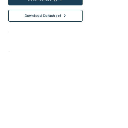
Download Datasheet
Specification
Hardness (HV)
900-1100
HV
Hardness (HRC)
67-70 HRC
Rockwell indentation
No cracking around indentation
Bonding strength