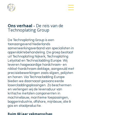
Ons verhaal -
De reis van de
Technoplating Group
De Technoplating Group is een
toonaangevend Nederlands
samenwerkingsverband van specialisten in
oppervlaktebehandeling. De groep bestaat
uit Technoplating Nijkerk, Technoplating
Lelystad en Technocladding Europe. Wij
leveren hoogwaardige hardchroom- en
nikkel-hardchroom deklage, aangevuld met
precisiebewerkingen zoals slijpen, polijsten
en honen. Via Technocladding Europe
bieden we daarnaast geavanceerde
lasercladdingoplossingen. Zo beschermen
en verlengen wij de levensduur van
kritische metalen componenten in
machinebouw, maritieme toepassingen,
baggerindustrie, offshore, mijnbouw, olie &
gas en staalproductie.
Ruim 60 jaar vakmanschap