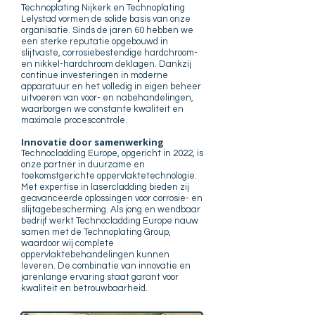
Technoplating Nijkerk en Technoplating
Lelystad vormen de solide basis van onze
organisatie. Sinds de jaren 60 hebben we
een sterke reputatie opgebouwd in
slijtvaste, corrosiebestendige hardchroom-
en nikkel-hardchroom deklagen. Dankzij
continue investeringen in moderne
apparatuur en het volledig in eigen beheer
uitvoeren van voor- en nabehandelingen,
waarborgen we constante kwaliteit en
maximale procescontrole.
Innovatie door samenwerking
Technocladding Europe, opgericht in 2022, is
onze partner in duurzame en
toekomstgerichte oppervlaktetechnologie.
Met expertise in lasercladding bieden zij
geavanceerde oplossingen voor corrosie- en
slijtagebescherming. Als jong en wendbaar
bedrijf werkt Technocladding Europe nauw
samen met de Technoplating Group,
waardoor wij complete
oppervlaktebehandelingen kunnen
leveren. De combinatie van innovatie en
jarenlange ervaring staat garant voor
kwaliteit en betrouwbaarheid.