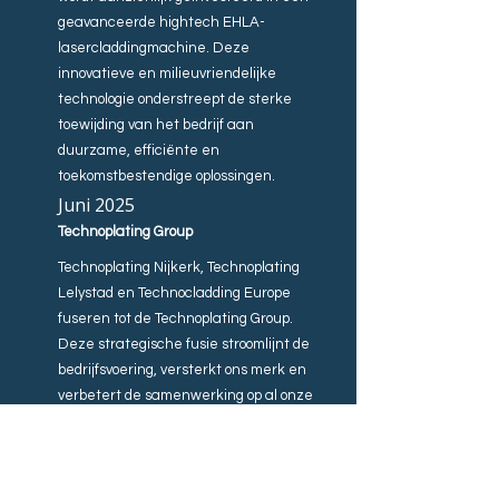
geavanceerde hightech EHLA-
lasercladdingmachine. Deze
innovatieve en milieuvriendelijke
technologie onderstreept de sterke
toewijding van het bedrijf aan
duurzame, efficiënte en
toekomstbestendige oplossingen.
Juni 2025
Technoplating Group
Technoplating Nijkerk, Technoplating
Lelystad en Technocladding Europe
fuseren tot de Technoplating Group.
Deze strategische fusie stroomlijnt de
bedrijfsvoering, versterkt ons merk en
verbetert de samenwerking op al onze
locaties. Met een voortdurende
toewijding aan kwaliteit zijn wij uw one-
stop-partner voor al uw
oppervlaktebehandelingen.