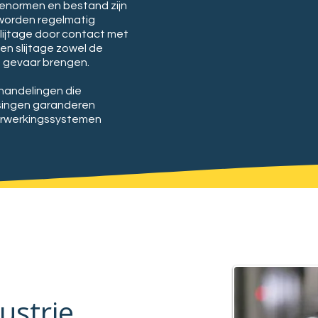
nenormen en bestand zijn
worden regelmatig
lijtage door contact met
en slijtage zowel de
n gevaar brengen.
handelingen die
ssingen garanderen
erwerkingssystemen
ustrie