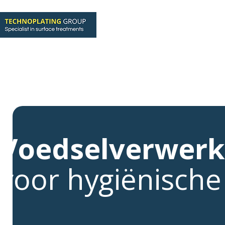
Galvanische lagen
EHLA Laserc
Voedselverwerk
voor hygiënisch