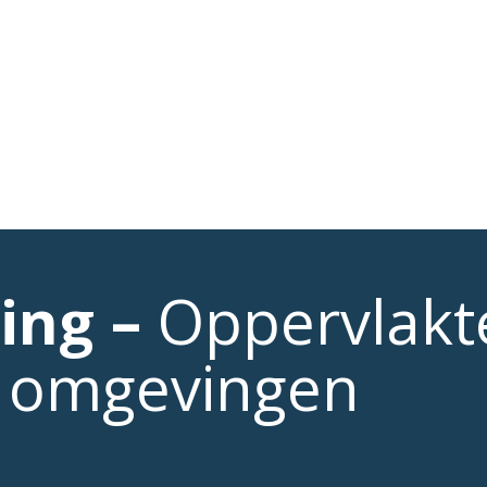
ladding
Laserclad lagen
Mechanische bewerkingen
ing –
Oppervlakt
e omgevingen