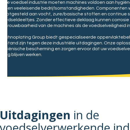
In de voedsel industrie moeten machines voldoen aan hygië
tegen veeleisende bedrijfsomstandigheden. Componenten 
blootgesteld aan vocht, zure/basische stoffen en continue s
voedseldeeltjes. Zonder effectieve deklaag kunnen corrosie 
betrouwbaarheid van de machines als de voedselveiligheid i
Technoplating Group biedt gespecialiseerde oppervlaktebe
bestand zijn tegen deze industriële uitdagingen. Onze oplo
hygiënische bescherming en zorgen ervoor dat uw voedselv
veilig blijven werken.
Uitdagingen
in de
voedselverwerkende ind