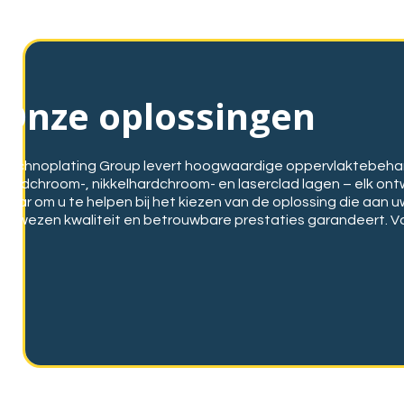
Onze oplossingen
Technoplating Group levert hoogwaardige oppervlaktebehand
hardchroom-, nikkelhardchroom- en laserclad lagen – elk ont
klaar om u te helpen bij het kiezen van de oplossing die aan
bewezen kwaliteit en betrouwbare prestaties garandeert.
Vo