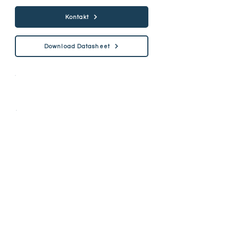
Kontakt
Download Datasheet
Specification
Hardness (HV)
900-1100
HV
Hardness (HRC)
67-70 HRC
Rockwell indentation
No cracking around indentation